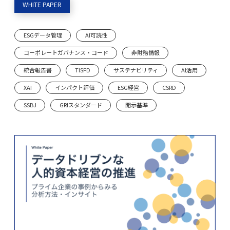
WHITE PAPER
ESGデータ管理
AI可読性
コーポレートガバナンス・コード
非財務情報
統合報告書
TISFD
サステナビリティ
AI活用
XAI
インパクト評価
ESG経営
CSRD
SSBJ
GRIスタンダード
開示基準