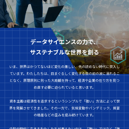
データサイエンスの力で、
サステナブルな世界を創る
いま、世界はかつてないほど変化の激しい、先の読めない時代に突入し
ています。わたしたちは、目まぐるしく変化する目の前の波に溺れるこ
となく、原理原則に則った大局観を持って、経済や企業の在り方を見つ
め直す必要に迫られていると思います。
資本主義は経済性を追求するというシンプルで「強い」方法によって世
界を発展させてきました。その一方で、気候変動やパンデミック、貧富
の格差などの歪みを産み続けています。
令和の時代に生きるわたしたちが考えたいのは、「強い」ではなく「強