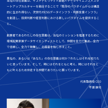
当社の存在意義は、サステナビリティ×金融×データサイエンス×スタ
ートアップカルチャーを融合することで「既存のパラダイムからは構造
的に生まれ得ない、次世代のESGデータインフラ・判断支援インフラ」
を創造し、投資判断や経営判断における新しいパラダイムを提供するこ
と。
創業者であるわたしの存在意義は、当社のミッションを推進するために
環境起業家兼データサイエンティストとして、仲間を全力で集め、全力
で信頼し、全力で鼓舞し、北極星を指し示すこと。
貴社の、あるいは「あなた」の存在意義は何か？わたしはそれを知りた
いと思っています。そして、時にはそれをともに考え、時にはそれをと
もに叶えるため伴走する仲間でありたいと願っています。
代表取締役 CEO
平瀬 錬司