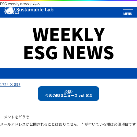
ESG weekly newsサムネ
フ
1724 × 898
ル
投
サ
投稿:
イ
今週のESGニュース vol.013
稿
ズ
ナ
ビ
コメントをどうぞ
ゲ
メールアドレスが公開されることはありません。
*
が付いている欄は必須項目です
ー
シ