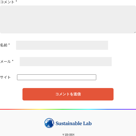
コメント
*
ョ
ン
名前
*
メール
*
サイト
〒100-0004