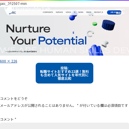
jaic_202507-min
フ
600 × 226
ル
投
サ
投稿:
イ
転職サイトおすすめ22選！無料
稿
ズ
も含めて人気サイトを年代別に
徹底比較
ナ
ビ
ゲ
コメントをどうぞ
ー
メールアドレスが公開されることはありません。
*
が付いている欄は必須項目です
シ
ョ
コメント
*
ン