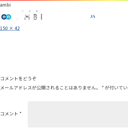
ambi
JA
EN
フ
150 × 42
ル
投
サ
イ
稿
ズ
ナ
ビ
ゲ
コメントをどうぞ
ー
メールアドレスが公開されることはありません。
*
が付いてい
シ
ョ
ン
コメント
*