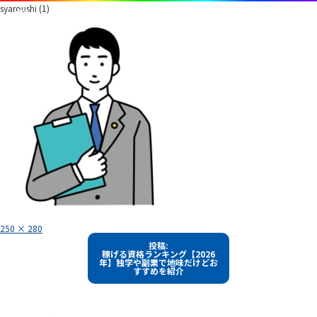
syaroushi (1)
フ
250 × 280
ル
投
サ
投稿:
イ
稼げる資格ランキング【2026
稿
ズ
年】独学や副業で地味だけどお
すすめを紹介
ナ
ビ
ゲ