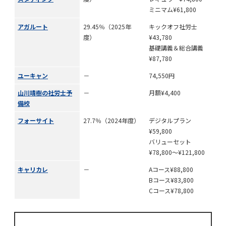
ミニマム¥61,800
アガルート
29.45％（2025年
キックオフ社労士
度）
¥43,780
基礎講義＆総合講義
¥87,780
ユーキャン
－
74,550円
山川靖樹の社労士予
－
月額¥4,400
備校
フォーサイト
27.7％（2024年度）
デジタルプラン
¥59,800
バリューセット
¥78,800～¥121,800
キャリカレ
－
Aコース¥88,800
Bコース¥83,800
Cコース¥78,800