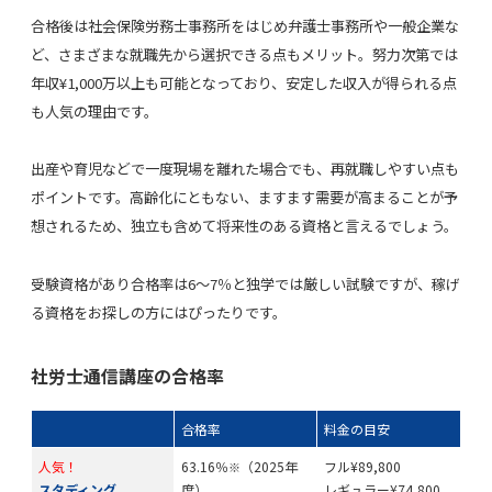
合格後は社会保険労務士事務所をはじめ弁護士事務所や一般企業な
ど、さまざまな就職先から選択できる点もメリット。努力次第では
年収¥1,000万以上も可能となっており、安定した収入が得られる点
も人気の理由です。
出産や育児などで一度現場を離れた場合でも、再就職しやすい点も
ポイントです。高齢化にともない、ますます需要が高まることが予
想されるため、独立も含めて将来性のある資格と言えるでしょう。
受験資格があり合格率は6〜7％と独学では厳しい試験ですが、稼げ
る資格をお探しの方にはぴったりです。
社労士通信講座の合格率
合格率
料金の目安
人気！
63.16％
（2025年
フル¥89,800
※
スタディング
度）
レギュラー¥74,800