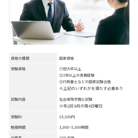
資格の種類
国家資格
受験資格
①短大卒以上
②3年以上の実務経験
③行政書士などの国家試験合格
※上記のいずれかを満たす必要あり
試験内容
社会保険労務士試験
※年1回 8月の第4日曜日
受験料
19,500円
勉強時間
3,000~5,000時間
合格率
10％前後