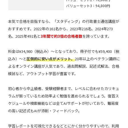
バリューセット3：94,800円
本気で合格を目指すなら、「スタディング」の行政書士通信講座が
おすすめです。2022年の161名から、2023年216名、2024年273
名、2025年491名と
3年間で約3倍の合格者数
を誇っています。
料金は¥34,980（税込み）〜となっており、冊子付でも¥59,400（税
込み）〜と
圧倒的に安い点がメリット。
20年以上のベテラン講師に
よるオンライン講座が人気であり、過去問解説、記述式解法、合格
模試など、アウトプット学習が豊富です。
初心者から中上級者、受験経験者まで、レベルに合わせたカリキュ
ラムが揃っているため効率よく勉強を進められるでしょう。復習ス
ケジュールや検索機能などは全てAIサポートが付いており、難易度
の高い記述式もAIが添削・フィードバック。
学習レポートを可視化できるなどとにかく分かりやすいので、利用