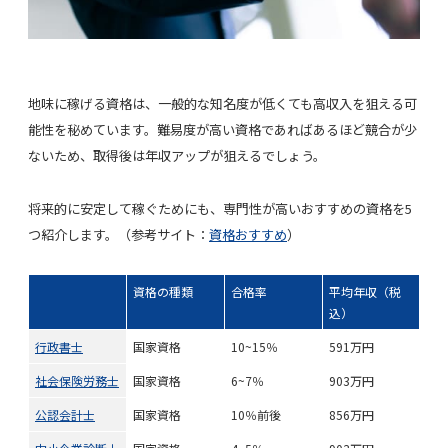
地味に稼げる資格は、一般的な知名度が低くても高収入を狙える可
能性を秘めています。難易度が高い資格であればあるほど競合が少
ないため、取得後は年収アップが狙えるでしょう。
将来的に安定して稼ぐためにも、
専門性が高いおすすめの資格
を5
つ紹介します。（参考サイト：
資格おすすめ
）
資格の種類
合格率
平均年収（税
込）
行政書士
国家資格
10~15％
591万円
社会保険労務士
国家資格
6~7％
903万円
公認会計士
国家資格
10％前後
856万円