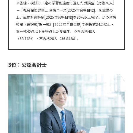
※答練・模試で一定の学習到達度に達した受講生（対象76人）
＝「社会保険労務士 合格コース[2025年合格目標]」を受講の
上、直前対策答練[2025年合格目標]を80%以上完了、かつ合格
模試（選択式/択一式）[2025年合格目標]で選択式24点以上・
択一式42点以上を得点した受講生。うち合格48人
（63.16%）・不合格28人（36.84%）。
3位：公認会計士