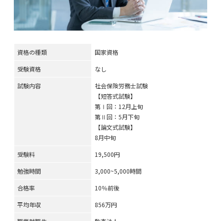
資格の種類
国家資格
受験資格
なし
試験内容
社会保険労務士試験
【短答式試験】
第Ⅰ回：12月上旬
第Ⅱ回：5月下旬
【論文式試験】
8月中旬
受験料
19,500円
勉強時間
3,000~5,000時間
合格率
10％前後
平均年収
856万円