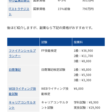
中小企業診断士
国家資格
4~5％
903万円
ITストラテジス
国家資格
15％前後
790万円
ト
後ほど紹介しますが、副業なら下記の資格がおすすめです。
試験
授業料
ファイナンシャルプ
FP技能検定
1級：¥36,900
ランナー
2級：¥11,700
3級：¥8,000
日商簿記
日商簿記検定試験
1級：¥8,800
2級：¥5,500
3級：¥3,300
WEBライティング技
WEBライティング技
¥6,000
能試験
能検定
キャリアコンサルタ
キャリアコンサルタ
学科試験：¥8,900
ント
ント試験
実技試験：¥29,900