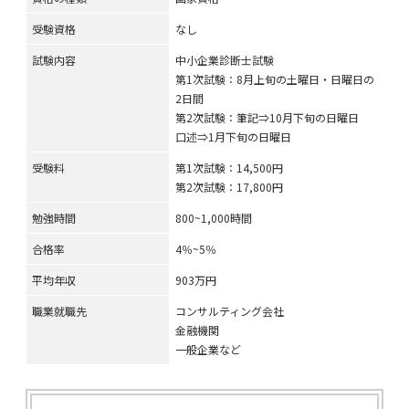
受験資格
なし
試験内容
中小企業診断士試験
第1次試験：8月上旬の土曜日・日曜日の
2日間
第2次試験：筆記⇒10月下旬の日曜日
口述⇒1月下旬の日曜日
受験料
第1次試験：14,500円
第2次試験：17,800円
勉強時間
800~1,000時間
合格率
4％~5％
平均年収
903万円
職業就職先
コンサルティング会社
金融機関
一般企業など