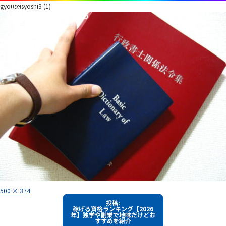
gyouseisyoshi3 (1)
フ
500 × 374
ル
投
サ
投稿:
イ
稼げる資格ランキング【2026
稿
ズ
年】独学や副業で地味だけどお
すすめを紹介
ナ