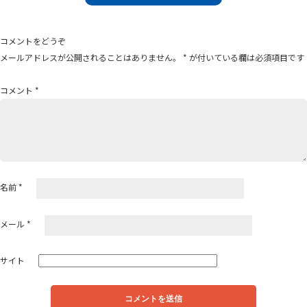
ビ
ゲ
コメントをどうぞ
ー
メールアドレスが公開されることはありません。
*
が付いている欄は必須項目です
シ
ョ
コメント
*
ン
名前
*
メール
*
サイト