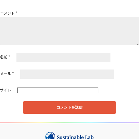
ョ
ン
コメント
*
名前
*
メール
*
サイト