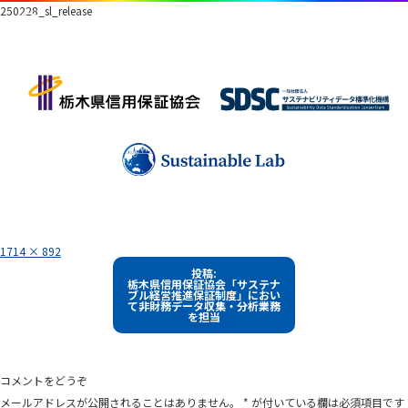
250228_sl_release
フ
1714 × 892
ル
投
サ
投稿:
イ
栃木県信用保証協会「サステナ
稿
ズ
ブル経営推進保証制度」におい
て非財務データ収集・分析業務
ナ
を担当
ビ
ゲ
ー
コメントをどうぞ
シ
メールアドレスが公開されることはありません。
*
が付いている欄は必須項目です