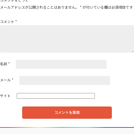
ゲ
メールアドレスが公開されることはありません。
*
が付いている欄は必須項目です
ー
シ
コメント
*
ョ
ン
名前
*
メール
*
サイト