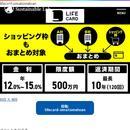
lifecard-omatomeloan
フ
600 × 400
ル
投
サ
投稿:
イ
lifecard-omatomeloan
稿
ズ
ナ
ビ
コメントをどうぞ