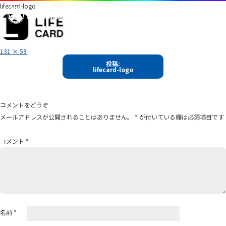
lifecard-logo
フ
131 × 59
ル
投
サ
投稿:
イ
lifecard-logo
稿
ズ
ナ
ビ
コメントをどうぞ
ゲ
メールアドレスが公開されることはありません。
*
が付いている欄は必須項目です
ー
シ
コメント
*
ョ
ン
名前
*