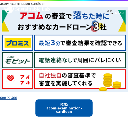
acom-examination-cardloan
フ
600 × 400
ル
投
サ
投稿:
イ
acom-examination-
稿
ズ
cardloan
ナ
ビ