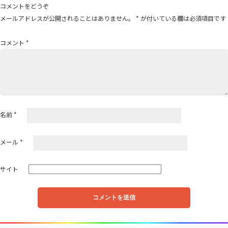
ゲ
コメントをどうぞ
ー
メールアドレスが公開されることはありません。
*
が付いている欄は必須項目です
シ
ョ
コメント
*
ン
名前
*
メール
*
サイト