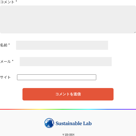
コメント
*
ョ
ン
名前
*
メール
*
サイト
〒100-0004