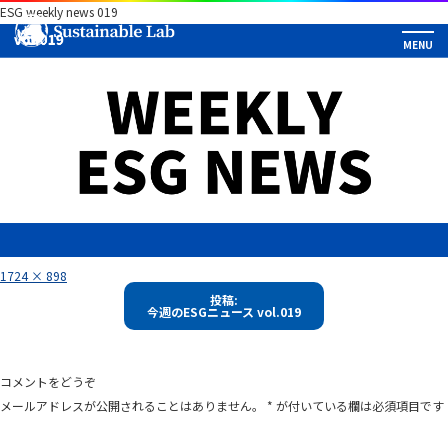
ESG weekly news 019
フ
1724 × 898
ル
投
サ
投稿:
イ
今週のESGニュース vol.019
稿
ズ
ナ
ビ
コメントをどうぞ
ゲ
メールアドレスが公開されることはありません。
*
が付いている欄は必須項目です
ー
シ