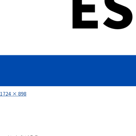
フ
1724 × 898
ル
投
サ
イ
稿
ズ
ナ
ビ