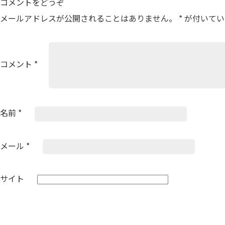
コメントをどうぞ
ゲ
メールアドレスが公開されることはありません。
*
が付いてい
ー
シ
ョ
コメント
*
ン
名前
*
メール
*
サイト