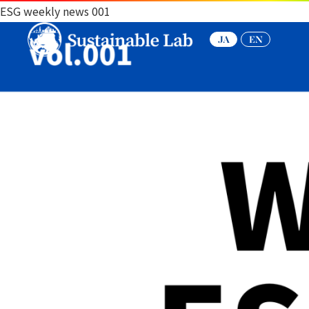
ESG weekly news 001
JA
EN