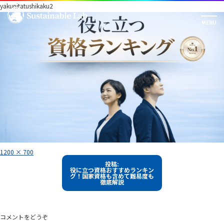
yakunitatushikaku2
フ
1200 × 700
ル
投
サ
投稿:
イ
役に立つ資格おすすめランキン
稿
ズ
グ！国家資格も含めて難易度も
徹底解説
ナ
ビ
ゲ
コメントをどうぞ
ー