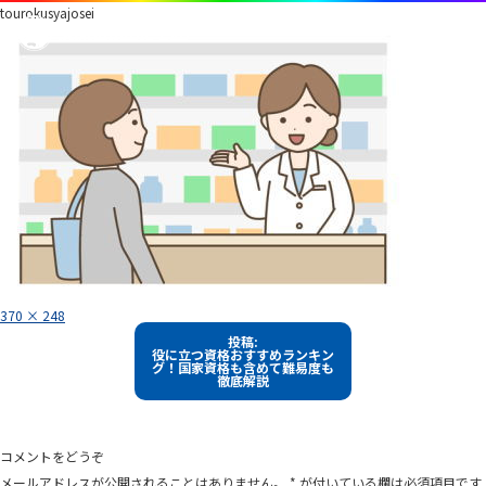
tourokusyajosei
フ
370 × 248
ル
投
サ
投稿:
イ
役に立つ資格おすすめランキン
稿
ズ
グ！国家資格も含めて難易度も
徹底解説
ナ
ビ
ゲ
コメントをどうぞ
ー
メールアドレスが公開されることはありません。
*
が付いている欄は必須項目です