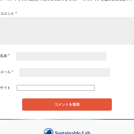
シ
ョ
コメント
*
ン
名前
*
メール
*
サイト