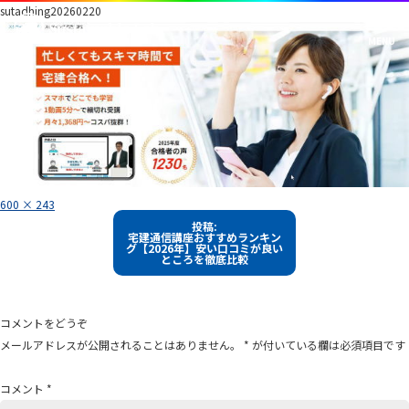
sutadhing20260220
フ
600 × 243
ル
投
サ
投稿:
イ
宅建通信講座おすすめランキン
稿
ズ
グ【2026年】安い口コミが良い
ところを徹底比較
ナ
ビ
ゲ
コメントをどうぞ
ー
メールアドレスが公開されることはありません。
*
が付いている欄は必須項目です
シ
ョ
コメント
*
ン