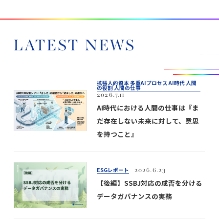
LATEST NEWS
拡張人的資本 多重AIプロセス AI時代 人間
の役割 人間の仕事
2026.7.11
AI時代における人間の仕事は『ま
だ存在しない未来に対して、意思
を持つこと』
ESGレポート
2026.6.23
【後編】SSBJ対応の成否を分ける
データガバナンスの実務