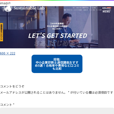
image3
フ
600 × 222
ル
投
サ
投稿:
イ
中小企業診断士通信講座おすす
稿
ズ
め5選！合格率や費用など口コミ
も比較
ナ
ビ
ゲ
コメントをどうぞ
ー
メールアドレスが公開されることはありません。
*
が付いている欄は必須項目です
シ
ョ
コメント
*
ン