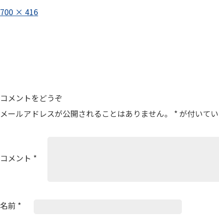
フ
700 × 416
ル
投
サ
イ
稿
ズ
ナ
ビ
ゲ
コメントをどうぞ
ー
メールアドレスが公開されることはありません。
*
が付いてい
シ
ョ
ン
コメント
*
名前
*