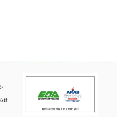
シー
方針