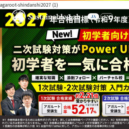
agaroot-shindanshi2027 (1)
JA
EN