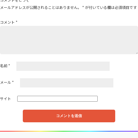
ゲ
メールアドレスが公開されることはありません。
*
が付いている欄は必須項目です
ー
シ
コメント
*
ョ
ン
名前
*
メール
*
サイト