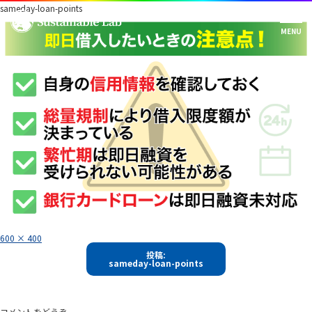
sameday-loan-points
フ
600 × 400
ル
投
サ
投稿:
イ
sameday-loan-points
稿
ズ
ナ
ビ
コメントをどうぞ