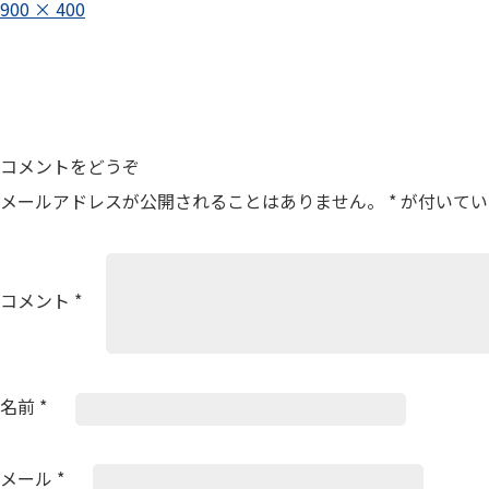
フ
900 × 400
ル
投
サ
イ
稿
ズ
ナ
ビ
コメントをどうぞ
ゲ
メールアドレスが公開されることはありません。
*
が付いてい
ー
シ
ョ
コメント
*
ン
名前
*
メール
*