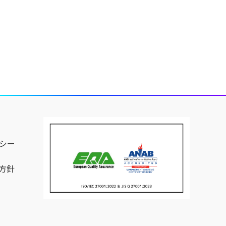
シー
方針