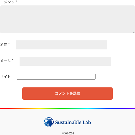
コメント
*
ョ
ン
名前
*
メール
*
サイト
〒100-0004