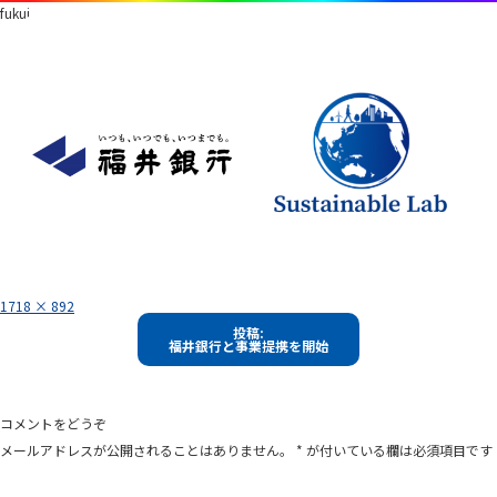
fukui
フ
1718 × 892
ル
投
サ
投稿:
イ
福井銀行と事業提携を開始
稿
ズ
ナ
ビ
コメントをどうぞ
ゲ
メールアドレスが公開されることはありません。
*
が付いている欄は必須項目です
ー
シ