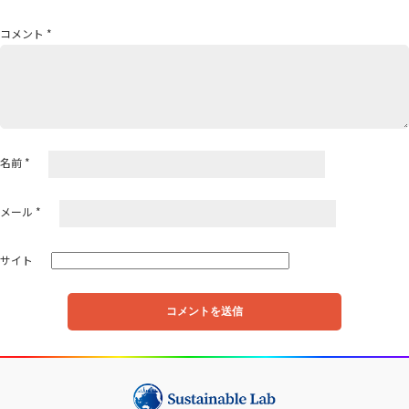
シ
ョ
コメント
*
ン
名前
*
メール
*
サイト