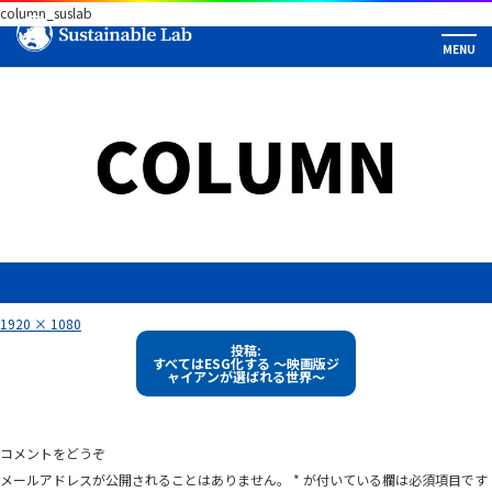
column_suslab
フ
1920 × 1080
ル
投
サ
投稿:
イ
すべてはESG化する ～映画版ジ
稿
ズ
ャイアンが選ばれる世界～
ナ
ビ
ゲ
コメントをどうぞ
ー
メールアドレスが公開されることはありません。
*
が付いている欄は必須項目です