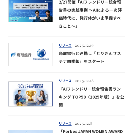
2/27開催「AIフレンドリー統合報
告書の実践事例 ～AIによる一次評
価時代に、発行体がいま準備すべ
きこと～」
リリース
2025.12.16
鳥取銀行と連携し「とりぎんサス
テナ四季報」をスタート
リリース
2025.12.18
『AIフレンドリー統合報告書ラン
キング TOP50（2025年版）』を公
開
リリース
2025.12.8
「Forbes JAPAN WOMEN AWARD