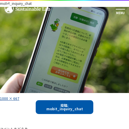
mobit_inquiry_chat
フ
1000 × 667
ル
投
サ
投稿:
イ
mobit_inquiry_chat
稿
ズ
ナ
ビ
コメントをどうぞ