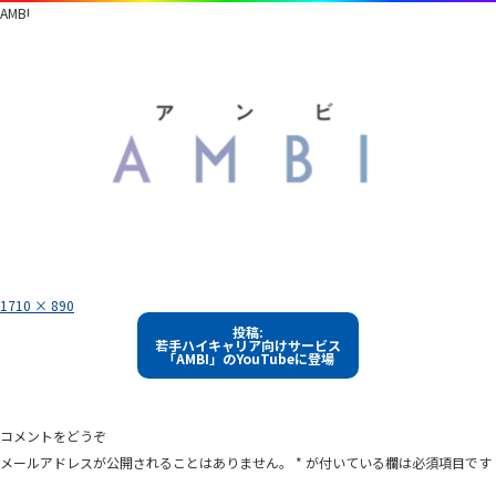
AMBI
フ
1710 × 890
ル
投
サ
投稿:
イ
若手ハイキャリア向けサービス
稿
ズ
「AMBI」のYouTubeに登場
ナ
ビ
ゲ
コメントをどうぞ
ー
メールアドレスが公開されることはありません。
*
が付いている欄は必須項目です
シ