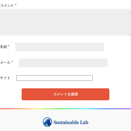
ョ
コメント
*
ン
名前
*
メール
*
サイト