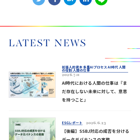
LATEST NEWS
拡張人的資本 多重AIプロセス AI時代 人間
の役割 人間の仕事
2026.7.11
AI時代における人間の仕事は『ま
だ存在しない未来に対して、意思
を持つこと』
ESGレポート
2026.6.23
【後編】SSBJ対応の成否を分ける
データガバナンスの実務