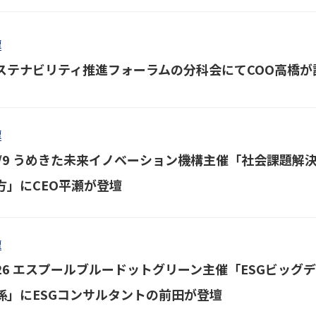
壇
ステナビリティ推進フォーラムの分科会にてCOO高橋が
壇
0/9 うめきた未来イノベーション機構主催「社会課題
方」にCEO平瀬が登壇
壇
/26 エスプールブルードットグリーン主催「ESGビッ
係」にESGコンサルタントの前田が登壇