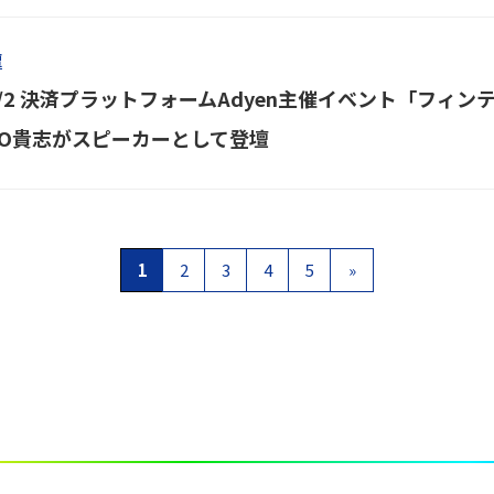
壇
0/2 決済プラットフォームAdyen主催イベント「フ
FO貴志がスピーカーとして登壇
1
2
3
4
5
»