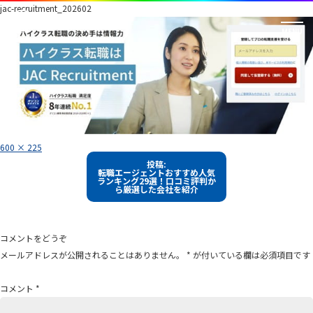
jac-recruitment_202602
フ
600 × 225
ル
投
サ
投稿:
イ
転職エージェントおすすめ人気
稿
ズ
ランキング29選！口コミ評判か
ら厳選した会社を紹介
ナ
ビ
ゲ
コメントをどうぞ
ー
メールアドレスが公開されることはありません。
*
が付いている欄は必須項目です
シ
ョ
コメント
*
ン