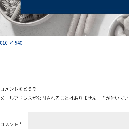
フ
810 × 540
ル
投
サ
イ
稿
ズ
ナ
ビ
ゲ
コメントをどうぞ
ー
メールアドレスが公開されることはありません。
*
が付いてい
シ
ョ
ン
コメント
*