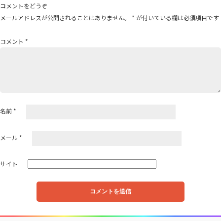
ゲ
コメントをどうぞ
ー
メールアドレスが公開されることはありません。
*
が付いている欄は必須項目です
シ
ョ
コメント
*
ン
名前
*
メール
*
サイト