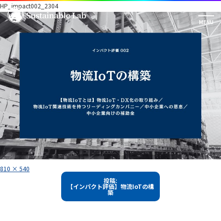
HP_impact002_2304
フ
810 × 540
ル
投
サ
投稿:
イ
【インパクト評価】物流IoTの構
稿
ズ
築
ナ
ビ