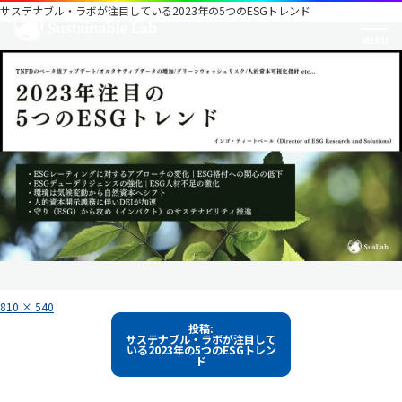
サステナブル・ラボが注目している2023年の5つのESGトレンド
フ
810 × 540
ル
投
サ
投稿:
イ
サステナブル・ラボが注目して
稿
ズ
いる2023年の5つのESGトレン
ド
ナ
ビ