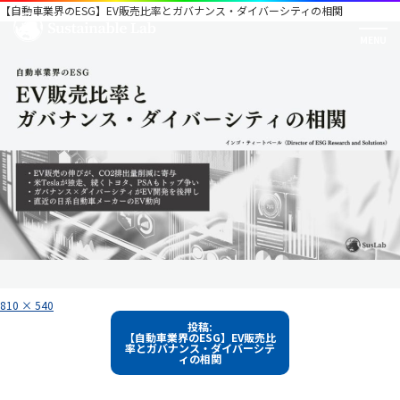
【自動車業界のESG】EV販売比率とガバナンス・ダイバーシティの相関
フ
810 × 540
ル
投
サ
投稿:
イ
【自動車業界のESG】EV販売比
稿
ズ
率とガバナンス・ダイバーシテ
ィの相関
ナ
ビ