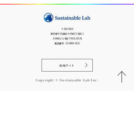
シ
ョ
ン
〒100-0004
東京都千代田区大手町1丁目6-1
大手町ビル4階 FINOLAB 内
電話番号 : 03-6869-3615
採用サイト
Copyright © Sustainable Lab Inc.