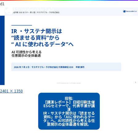
d1
フ
2401 × 1350
ル
投
サ
投稿:
イ
【講演レポート】日経印刷主催
稿
ズ
ESGセミナーで、代表平瀬が講
演
ナ
IR・サステナ開示は「読ませる
資料」から「AIに使われるデー
ビ
タ」へ。AI可読性から考える任
意開示の全体最適を解説。
ゲ
ー