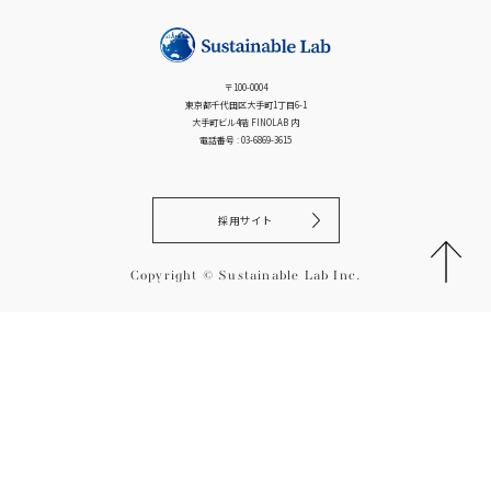
ー
シ
ョ
〒100-0004
ン
東京都千代田区大手町1丁目6-1
大手町ビル4階 FINOLAB 内
電話番号 : 03-6869-3615
採用サイト
Copyright © Sustainable Lab Inc.