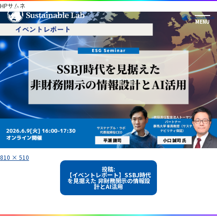
HPサムネ
フ
810 × 510
ル
投
サ
投稿:
イ
【イベントレポート】SSBJ時代
稿
ズ
を見据えた 非財務開示の情報設
計とAI活用
ナ
ビ
ゲ