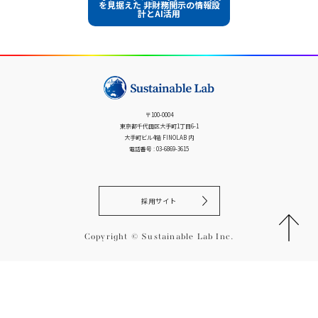
ズ
を見据えた 非財務開示の情報設
計とAI活用
ナ
ビ
ゲ
ー
シ
ョ
〒100-0004
ン
東京都千代田区大手町1丁目6-1
大手町ビル4階 FINOLAB 内
電話番号 : 03-6869-3615
採用サイト
Copyright © Sustainable Lab Inc.