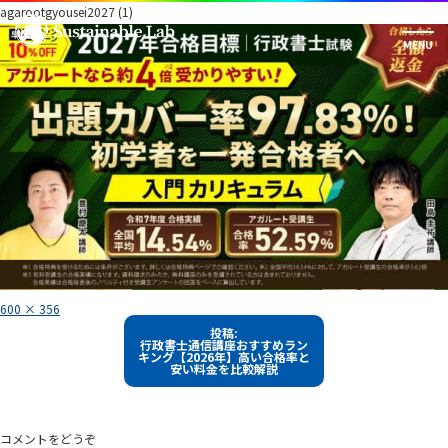
agarootgyousei2027 (1)
フ
600 × 356
ル
投
サ
投稿:
イ
行政書士通信講座おすすめラン
稿
ズ
キング【2026年】高い合格率と
安い料金を比較解説
ナ
ビ
ゲ
コメントをどうぞ
ー