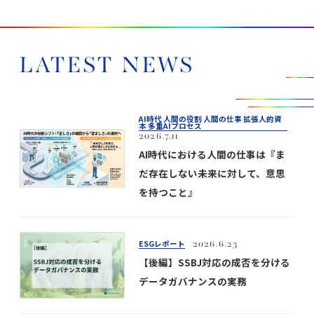
LATEST NEWS
AI時代 人間の役割 人間の仕事 拡張人的資
本 多重AIプロセス
2026.7.11
AI時代における人間の仕事は『ま
だ存在しない未来に対して、意思
を持つこと』
ESGレポート
2026.6.23
【後編】SSBJ対応の成否を分ける
データガバナンスの実務