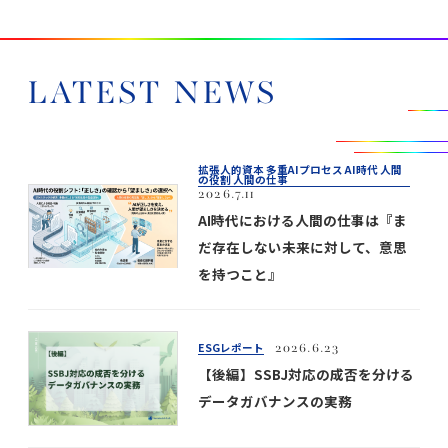
LATEST NEWS
拡張人的資本 多重AIプロセス AI時代 人間
の役割 人間の仕事
2026.7.11
AI時代における人間の仕事は『ま
だ存在しない未来に対して、意思
を持つこと』
ESGレポート
2026.6.23
【後編】SSBJ対応の成否を分ける
データガバナンスの実務