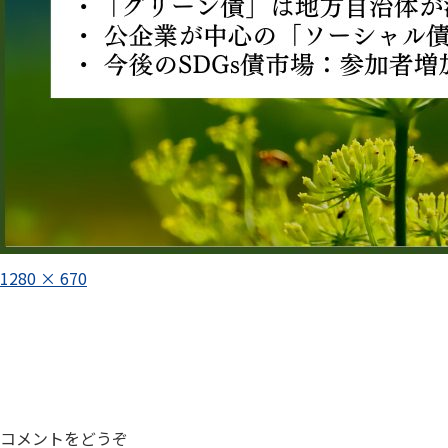
フ
1280 × 670
ル
投
サ
イ
稿
ズ
ナ
ビ
ゲ
コメントをどうぞ