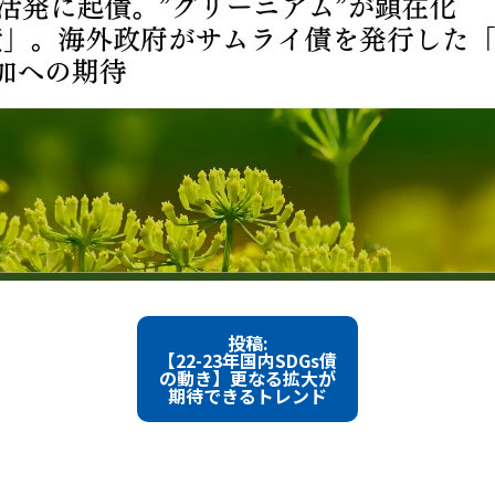
投稿:
【22-23年国内SDGs債
の動き】更なる拡大が
期待できるトレンド