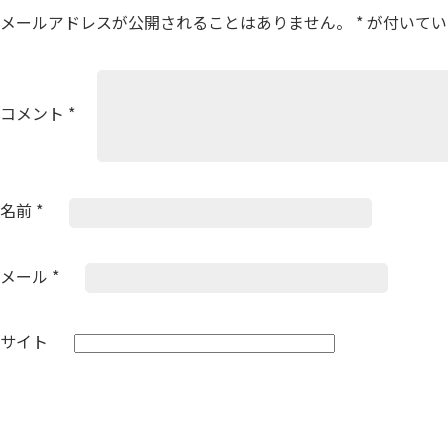
ー
メールアドレスが公開されることはありません。
*
が付いてい
シ
ョ
ン
コメント
*
名前
*
メール
*
サイト