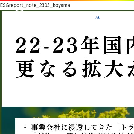
ESGreport_note_2303_koyama
JA
EN