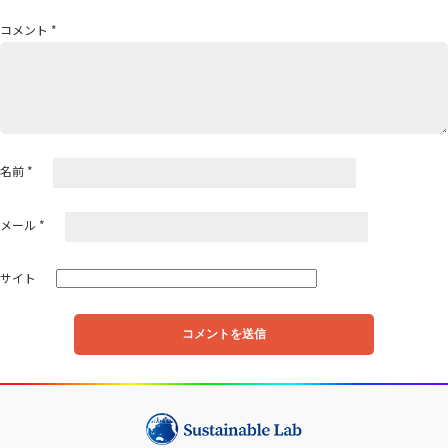
ョ
コメント
*
ン
名前
*
メール
*
サイト