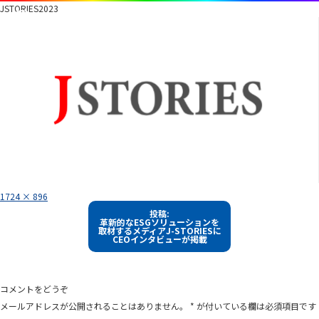
JSTORIES2023
フ
1724 × 896
ル
投
サ
投稿:
イ
革新的なESGソリューションを
稿
ズ
取材するメディアJ-STORIESに
CEOインタビューが掲載
ナ
ビ
ゲ
コメントをどうぞ
ー
メールアドレスが公開されることはありません。
*
が付いている欄は必須項目です
シ