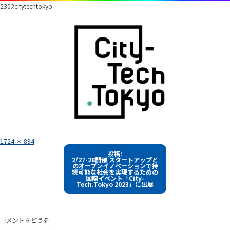
2302citytechtokyo
フ
1724 × 894
ル
投
サ
投稿:
イ
2/27-28開催 スタートアップと
稿
ズ
のオープンイノベーションで持
続可能な社会を実現するための
ナ
国際イベント「City-
Tech.Tokyo 2023」に出展
ビ
ゲ
ー
コメントをどうぞ
シ