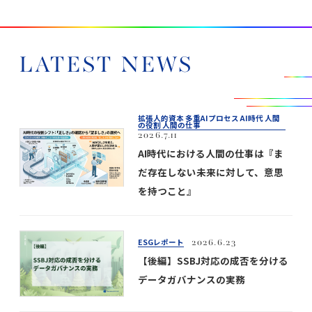
LATEST NEWS
拡張人的資本 多重AIプロセス AI時代 人間
の役割 人間の仕事
2026.7.11
AI時代における人間の仕事は『ま
だ存在しない未来に対して、意思
を持つこと』
ESGレポート
2026.6.23
【後編】SSBJ対応の成否を分ける
データガバナンスの実務