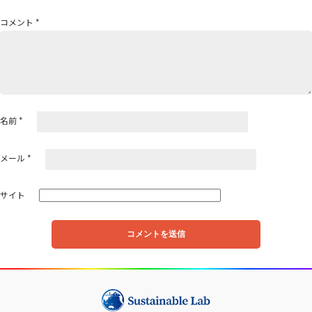
ョ
ン
コメント
*
名前
*
メール
*
サイト