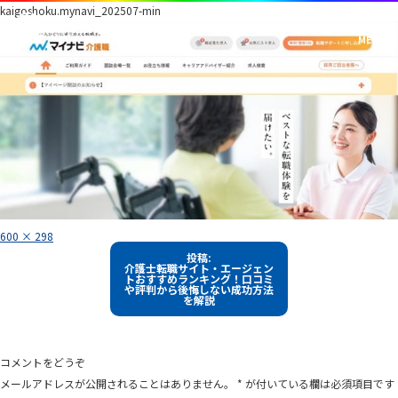
kaigoshoku.mynavi_202507-min
フ
600 × 298
ル
投
サ
投稿:
イ
介護士転職サイト・エージェン
稿
ズ
トおすすめランキング！口コミ
や評判から後悔しない成功方法
ナ
を解説
ビ
ゲ
ー
コメントをどうぞ
シ
メールアドレスが公開されることはありません。
*
が付いている欄は必須項目です