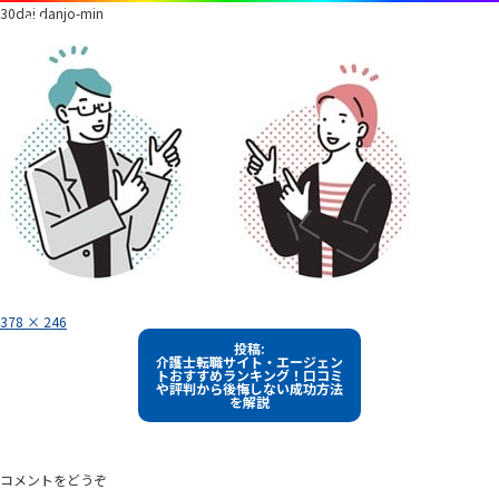
30dai danjo-min
フ
378 × 246
ル
投
サ
投稿:
イ
介護士転職サイト・エージェン
稿
ズ
トおすすめランキング！口コミ
や評判から後悔しない成功方法
ナ
を解説
ビ
ゲ
ー
コメントをどうぞ