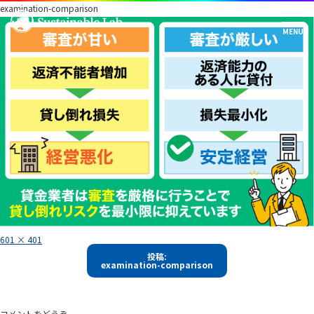
examination-comparison
フ
601 × 401
ル
投
サ
投稿:
イ
examination-comparison
稿
ズ
ナ
ビ
コメントをどうぞ