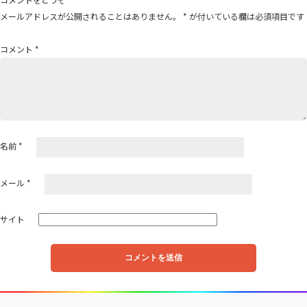
ゲ
メールアドレスが公開されることはありません。
*
が付いている欄は必須項目です
ー
シ
コメント
*
ョ
ン
名前
*
メール
*
サイト