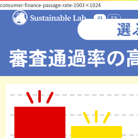
consumer-finance-passage-rate-1003×1024
JA
EN