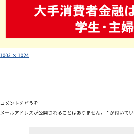
フ
1003 × 1024
ル
投
サ
イ
稿
ズ
ナ
ビ
ゲ
コメントをどうぞ
ー
メールアドレスが公開されることはありません。
*
が付いてい
シ
ョ