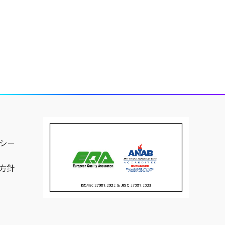
シー
方針