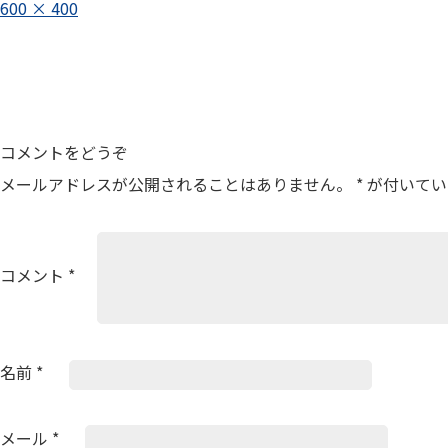
フ
600 × 400
ル
投
サ
イ
稿
ズ
ナ
ビ
コメントをどうぞ
ゲ
メールアドレスが公開されることはありません。
*
が付いてい
ー
シ
ョ
コメント
*
ン
名前
*
メール
*